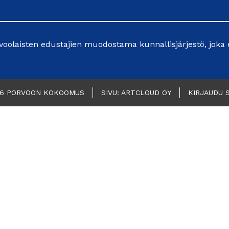
oolaisten edustajien muodostama kunnallisjärjestö, joka 
26 PORVOON KOKOOMUS
SIVU: ARTCLOUD OY
KIRJAUDU 