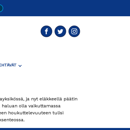
!
Facebook
Twitter
Instagram
Näytä
EHTÄVÄT
Tai
Piilota
"Luottamustehtävät"
Alavalikko
ayksikössä, ja nyt eläkkeellä päätin
ä haluan olla vaikuttamassa
ueen houkuttelevuuteen tulisi
ksenteossa.