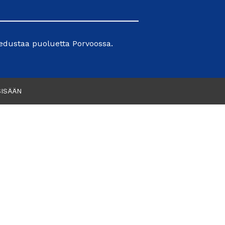
edustaa puoluetta Porvoossa.
SISÄÄN