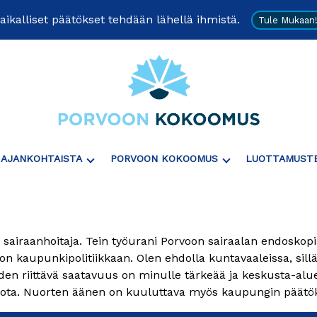
aikalliset päätökset tehdään lähellä ihmistä.
Tule Mukaan
Näytä
Näytä
AJANKOHTAISTA
PORVOON KOKOOMUS
LUOTTAMUST
Tai
Tai
Piilota
Piilota
"Ajankohtaista"
"Porvoon
Alavalikko
Kokoomus"
 sairaanhoitaja. Tein työurani Porvoon sairaalan endoskopi
Alavalikko
 kaupunkipolitiikkaan. Olen ehdolla kuntavaaleissa, sill
uiden riittävä saatavuus on minulle tärkeää ja keskusta-al
ota. Nuorten äänen on kuuluttava myös kaupungin päätö