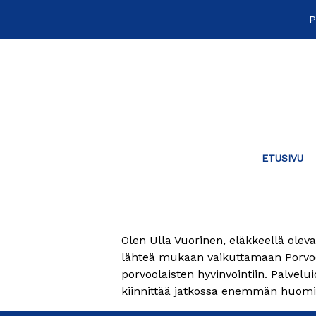
Siirry
P
sisältöön
ETUSIVU
VUORINEN ULLA
Olen Ulla Vuorinen, eläkkeellä oleva
lähteä mukaan vaikuttamaan Porvoon
porvoolaisten hyvinvointiin. Palvel
kiinnittää jatkossa enemmän huomi