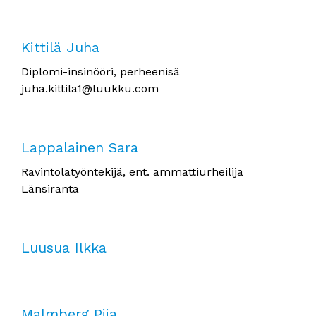
Kittilä Juha
Diplomi-insinööri, perheenisä
juha.kittila1@luukku.com
Lappalainen Sara
Ravintolatyöntekijä, ent. ammattiurheilija
Länsiranta
Luusua Ilkka
Malmberg Piia