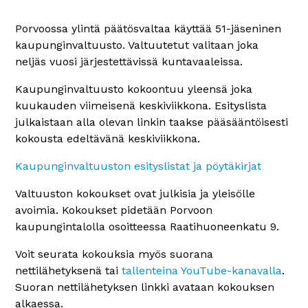
Porvoossa ylintä päätösvaltaa käyttää 51-jäseninen
kaupunginvaltuusto. Valtuutetut valitaan joka
neljäs vuosi järjestettävissä kuntavaaleissa.
Kaupunginvaltuusto kokoontuu yleensä joka
kuukauden viimeisenä keskiviikkona. Esityslista
julkaistaan alla olevan linkin taakse pääsääntöisesti
kokousta edeltävänä keskiviikkona.
Kaupunginvaltuuston esityslistat ja pöytäkirjat
Valtuuston kokoukset ovat julkisia ja yleisölle
avoimia. Kokoukset pidetään Porvoon
kaupungintalolla osoitteessa Raatihuoneenkatu 9.
Voit seurata kokouksia myös suorana
nettilähetyksenä tai
tallenteina YouTube-kanavalla
.
Suoran nettilähetyksen linkki avataan kokouksen
alkaessa.