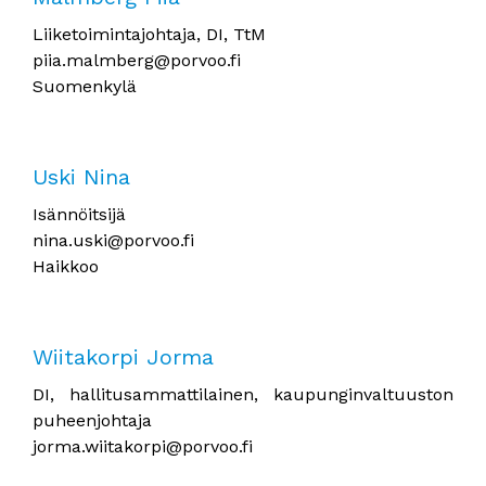
Liiketoimintajohtaja, DI, TtM
piia.malmberg@porvoo.fi
Suomenkylä
Uski Nina
Isännöitsijä
nina.uski@porvoo.fi
Haikkoo
Wiitakorpi Jorma
DI, hallitusammattilainen, kaupunginvaltuuston
puheenjohtaja
jorma.wiitakorpi@porvoo.fi