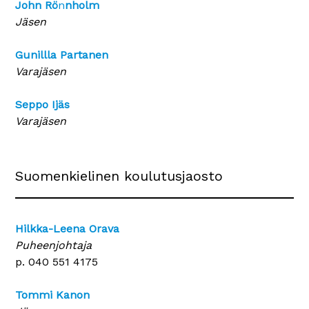
John Rö
n
nholm
Jäsen
Gunillla Partanen
Varajäsen
Seppo Ijäs
Varajäsen
Suomenkielinen koulutusjaosto
Hilkka-Leena Orava
Puheenjohtaja
p. 040 551 4175
Tommi Kanon