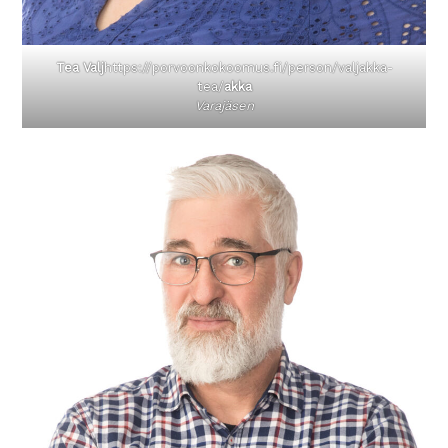
Tea Valj
https://porvoonkokoomus.fi/person/valjakka-
tea/
akka
Varajäsen