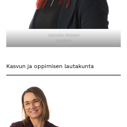
Jeanette Broman
Varajäsen
Kasvun ja oppimisen lautakunta