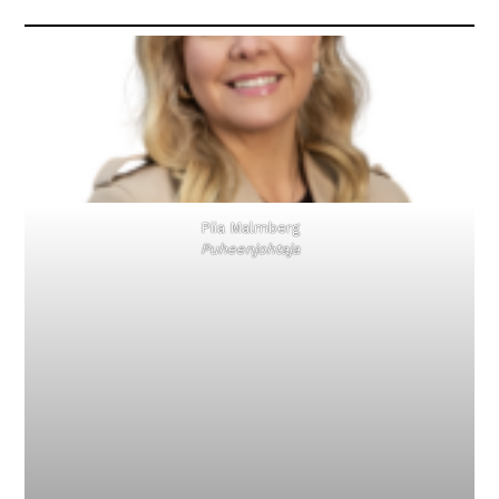
Piia Malmberg
Puheenjohtaja