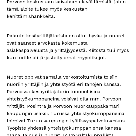
Porvoon keskustaan kaivataan elävöittämistä, joten
tämä aloite tukee myös keskustan
kehittämishankkeita.
Palaute kesäyrittäjätorista on ollut hyvää ja nuoret
ovat saaneet arvokasta kokemusta
asiakaspalvelusta ja yrittäjyydestä. Kiitosta tuli myös
kun torille oli järjestetty omat myyntikojut.
Nuoret oppivat samalla verkostoitumista toisiin
nuoriin yrittäjiin ja yhteistyötä eri tahojen kanssa.
Porvoossa kesäyrittäjätorin luonnollisina
yhteistyökumppaneina voisivat olla mm. Porvoon
Yrittäjät, Posintra ja Porvoon Nuorkauppakamari
kaupungin lisäksi. Turussa yhteistyökumppaneina
toimivat Turun kaupungin työllisyyspalvelukeskus
Työpiste yhdessä yhteistyökumppaniensa kanssa
osana Talous ja nuoret TAT:n valtakunnallista