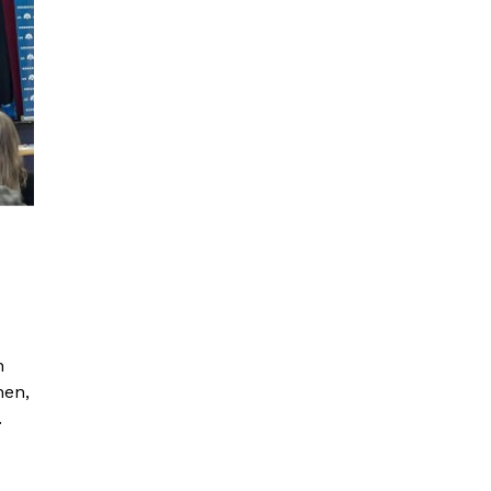
n
nen,
.