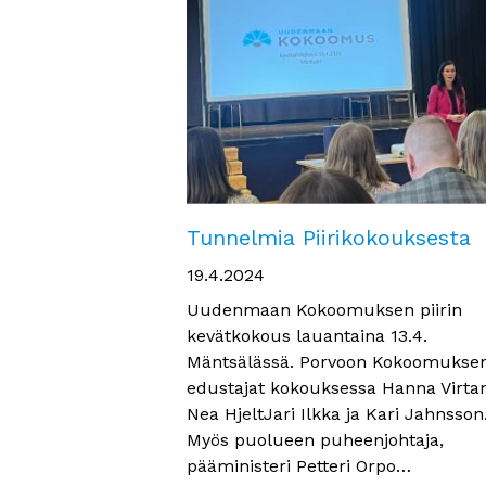
Tunnelmia Piirikokouksesta
19.4.2024
Uudenmaan Kokoomuksen piirin
kevätkokous lauantaina 13.4.
Mäntsälässä. Porvoon Kokoomukse
edustajat kokouksessa Hanna Virta
Nea HjeltJari Ilkka ja Kari Jahnsson
Myös puolueen puheenjohtaja,
pääministeri Petteri Orpo…