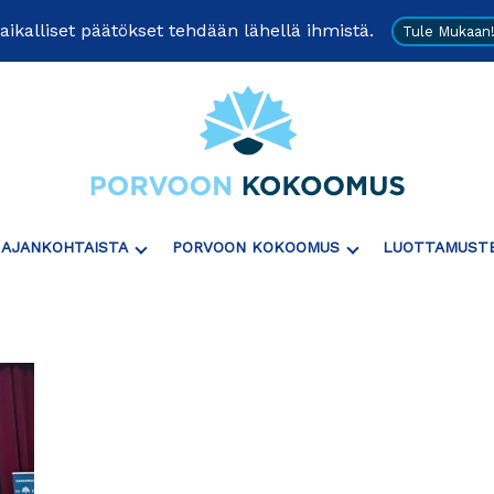
aikalliset päätökset tehdään lähellä ihmistä.
Tule Mukaan
Näytä
Näytä
AJANKOHTAISTA
PORVOON KOKOOMUS
LUOTTAMUST
Tai
Tai
Piilota
Piilota
"Ajankohtaista"
"Porvoon
Alavalikko
Kokoomus"
Alavalikko