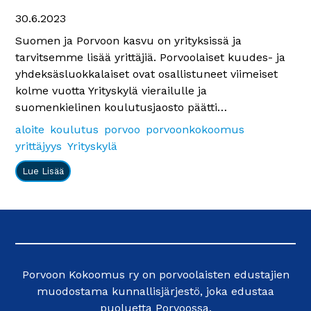
30.6.2023
Suomen ja Porvoon kasvu on yrityksissä ja
tarvitsemme lisää yrittäjiä. Porvoolaiset kuudes- ja
yhdeksäsluokkalaiset ovat osallistuneet viimeiset
kolme vuotta Yrityskylä vierailulle ja
suomenkielinen koulutusjaosto päätti…
aloite
koulutus
porvoo
porvoonkokoomus
yrittäjyys
Yrityskylä
Lue Lisää
Porvoon Kokoomus ry on porvoolaisten edustajien
muodostama kunnallisjärjestö, joka edustaa
puoluetta Porvoossa.