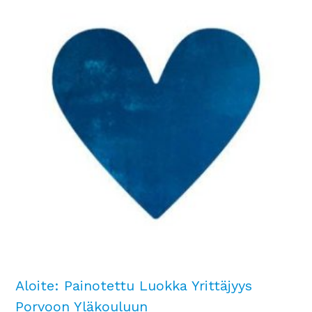
Aloite: Painotettu Luokka Yrittäjyys
Porvoon Yläkouluun